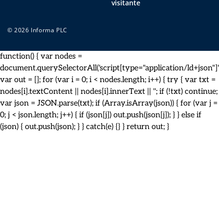
visitante
© 2026 Informa PLC
function() { var nodes =
document.querySelectorAll('script[type="application/ld+json"]')
var out = []; for (var i = 0; i < nodes.length; i++) { try { var txt =
nodes[i].textContent || nodes[i].innerText || ''; if (!txt) continue;
var json = JSON.parse(txt); if (Array.isArray(json)) { for (var j =
0; j < json.length; j++) { if (json[j]) out.push(json[j]); } } else if
(json) { out.push(json); } } catch(e) {} } return out; }