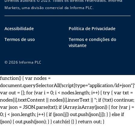
Direitos autorais © 2025. Todos os direitos reservados. Informa
Markets, uma divisão comercial da Informa PLC.
Acessibilidade
Política de Privacidade
Termos de uso
Termos e condições do
visitante
© 2026 Informa PLC
function() { var nodes =
document.querySelectorAll('script[type="application/ld+json"]')
var out = []; for (var i = 0; i < nodes.length; i++) { try { var txt =
nodes[i].textContent || nodes[i].innerText || ''; if (!txt) continue;
var json = JSON.parse(txt); if (Array.isArray(json)) { for (var j =
0; j < json.length; j++) { if (json[j]) out.push(json[j]); } } else if
(json) { out.push(json); } } catch(e) {} } return out; }