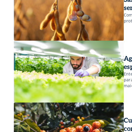
se
Com
pro
Ag
es
Ent
par
mai
Cu
co