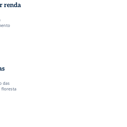
ar renda
a
mento
as
o das
 floresta