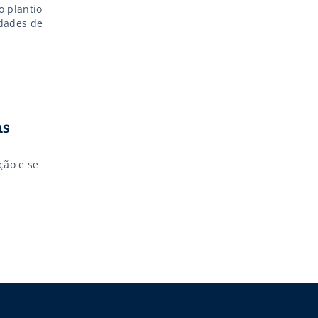
o plantio
idades de
as
ção e se