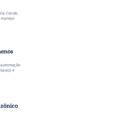
ela Conab,
e manejo
menos
e automação
espaço e
azônico