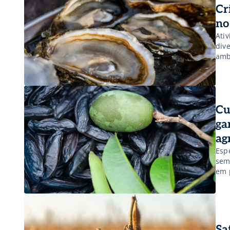
Cr
no
Ati
div
ambi
Cu
ga
ag
Esp
sem
em 
Sa