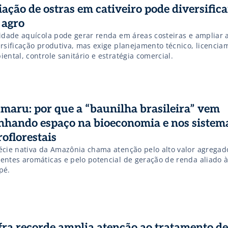
iação de ostras em cativeiro pode diversific
 agro
vidade aquícola pode gerar renda em áreas costeiras e ampliar 
ersificação produtiva, mas exige planejamento técnico, licencia
ental, controle sanitário e estratégia comercial.
maru: por que a “baunilha brasileira” vem
nhando espaço na bioeconomia e nos sistem
roflorestais
écie nativa da Amazônia chama atenção pelo alto valor agregad
entes aromáticas e pelo potencial de geração de renda aliado à
pé.
fra recorde amplia atenção ao tratamento de