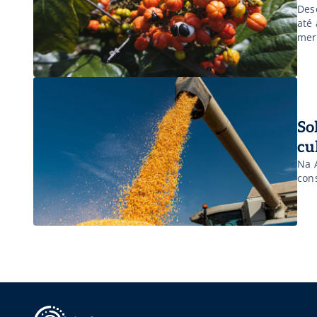
Des
até
mer
So
cu
Na 
con