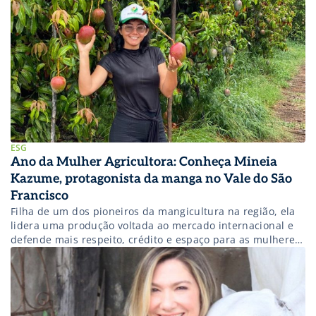
ESG
Ano da Mulher Agricultora: Conheça Mineia
Kazume, protagonista da manga no Vale do São
Francisco
Filha de um dos pioneiros da mangicultura na região, ela
lidera uma produção voltada ao mercado internacional e
defende mais respeito, crédito e espaço para as mulheres
no campo.