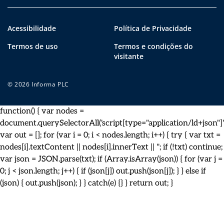
Acessibilidade
Política de Privacidade
Termos de uso
Termos e condições do
visitante
© 2026 Informa PLC
function() { var nodes =
document.querySelectorAll('script[type="application/ld+json"]')
var out = []; for (var i = 0; i < nodes.length; i++) { try { var txt =
nodes[i].textContent || nodes[i].innerText || ''; if (!txt) continue;
var json = JSON.parse(txt); if (Array.isArray(json)) { for (var j =
0; j < json.length; j++) { if (json[j]) out.push(json[j]); } } else if
(json) { out.push(json); } } catch(e) {} } return out; }