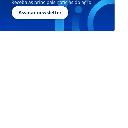
Receba as principais notícias do agro!
Assinar newsletter