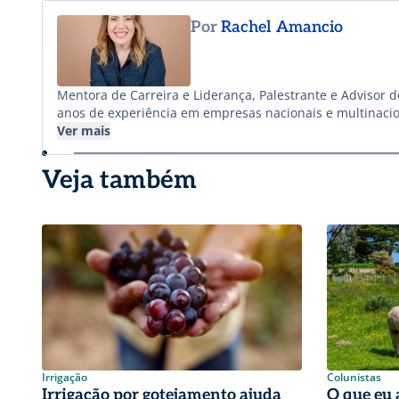
Por
Rachel Amancio
Mentora de Carreira e Liderança, Palestrante e Advisor 
anos de experiência em empresas nacionais e multinacion
desenvolvimento de pessoas e culturas organizacionais m
Ver mais
equidade, inclusão, retenção de talentos, programas de 
MBA em Gestão de Pessoas e MBA em Gestão Empresarial,
Veja também
Happiness Officer (CHO), coautora de dois livros e eleita 
Irrigação
Colunistas
Irrigação por gotejamento ajuda
O que eu 