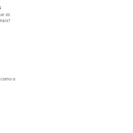
s
ue os
mais?
a como o