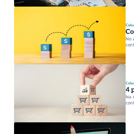
Colu
Co
No 
con
Colu
4 
Na 
con