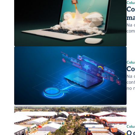
Colu
Co
ma
Na 
com
Colu
Co
Na 
con
no 
Colu
O 