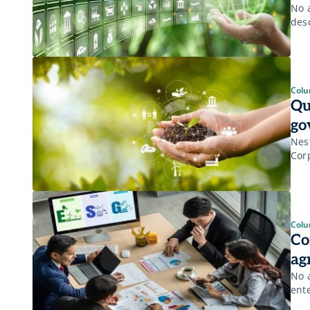
No 
des
Colu
Qu
go
Nes
Cor
Colu
Co
ag
No 
ent