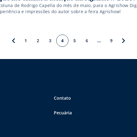
coluna de Rodrigo Capella do mês de maio, para o Agrishow Digi
xperiência e impressões do autor sobre a feira Agrishow!
1
2
3
4
5
6
…
9
Contato
Pecuária