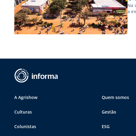
Na 
a e
A Agrishow
Quem somos
Culturas
Gestão
Colunistas
ESG