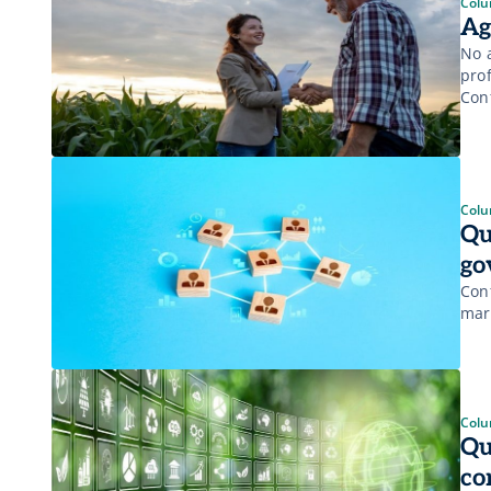
Colu
Ag
No 
prof
Conf
Colu
Qu
go
Con
mar
Colu
Qu
co