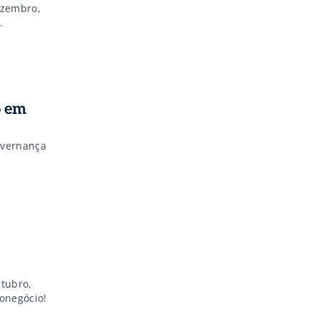
ezembro,
.
o em
overnança
utubro,
onegócio!