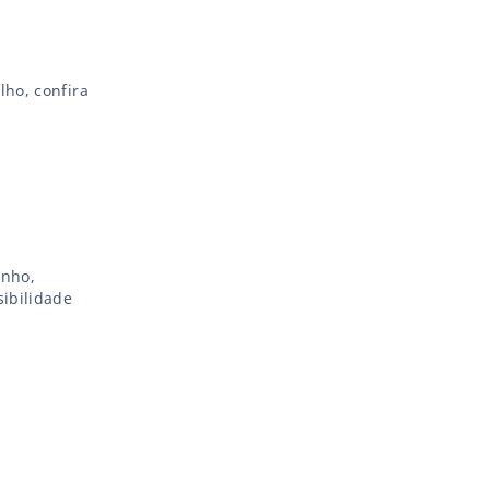
lho, confira
unho,
sibilidade