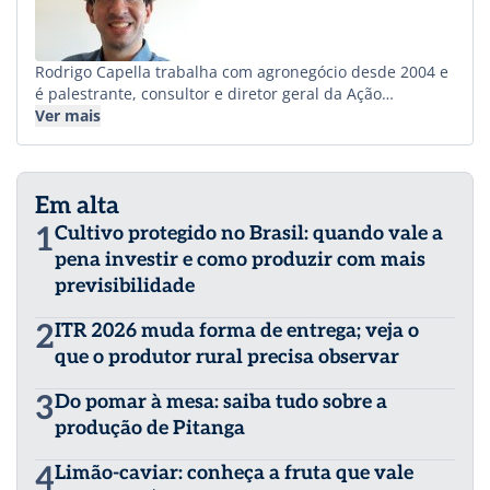
Rodrigo Capella trabalha com agronegócio desde 2004 e
é palestrante, consultor e diretor geral da Ação
Estratégica – Comunicação e Marketing. Tem artigos
Ver mais
sobre agronegócio publicados no Brasil e no exterior e é
autor de vários livros, entre eles “Como turbinar as
vendas de uma empresa de agronegócio com ações de
Em alta
marketing e comunicação.
1
Cultivo protegido no Brasil: quando vale a
pena investir e como produzir com mais
previsibilidade
2
ITR 2026 muda forma de entrega; veja o
que o produtor rural precisa observar
3
Do pomar à mesa: saiba tudo sobre a
produção de Pitanga
4
Limão-caviar: conheça a fruta que vale