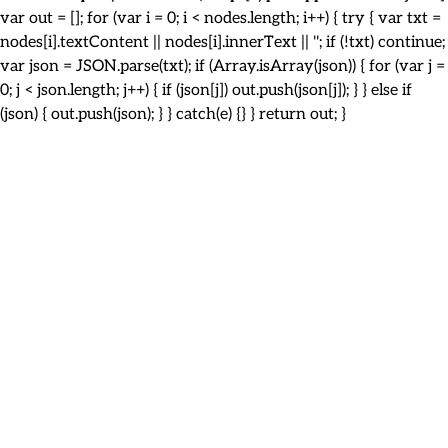
var out = []; for (var i = 0; i < nodes.length; i++) { try { var txt =
nodes[i].textContent || nodes[i].innerText || ''; if (!txt) continue;
var json = JSON.parse(txt); if (Array.isArray(json)) { for (var j =
0; j < json.length; j++) { if (json[j]) out.push(json[j]); } } else if
(json) { out.push(json); } } catch(e) {} } return out; }