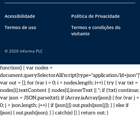
Acessibilidade
Política de Privacidade
Termos de uso
Termos e condições do
visitante
© 2026 Informa PLC
function() { var nodes =
document.querySelectorAll('script[type="application/ld+json"]')
var out = []; for (var i = 0; i < nodes.length; i++) { try { var txt =
nodes[i].textContent || nodes[i].innerText || ''; if (!txt) continue;
var json = JSON.parse(txt); if (Array.isArray(json)) { for (var j =
0; j < json.length; j++) { if (json[j]) out.push(json[j]); } } else if
(json) { out.push(json); } } catch(e) {} } return out; }