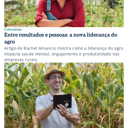
Colunistas
Entre resultados e pessoas: a nova liderança do
agro
Artigo de Rachel Amancio mostra como a liderança do agro
impacta saúde mental, engajamento e produtividade nas
empresas rurais.