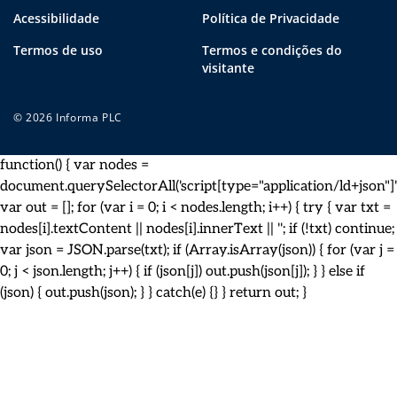
Acessibilidade
Política de Privacidade
Termos de uso
Termos e condições do
visitante
© 2026 Informa PLC
function() { var nodes =
document.querySelectorAll('script[type="application/ld+json"]')
var out = []; for (var i = 0; i < nodes.length; i++) { try { var txt =
nodes[i].textContent || nodes[i].innerText || ''; if (!txt) continue;
var json = JSON.parse(txt); if (Array.isArray(json)) { for (var j =
0; j < json.length; j++) { if (json[j]) out.push(json[j]); } } else if
(json) { out.push(json); } } catch(e) {} } return out; }