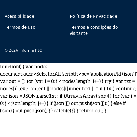
Acessibilidade
Política de Privacidade
Termos de uso
Termos e condições do
visitante
© 2026 Informa PLC
function() { var nodes =
document.querySelectorAll('script[type="application/ld+json"]')
var out = []; for (var i = 0; i < nodes.length; i++) { try { var txt =
nodes[i].textContent || nodes[i].innerText || ''; if (!txt) continue;
var json = JSON.parse(txt); if (Array.isArray(json)) { for (var j =
0; j < json.length; j++) { if (json[j]) out.push(json[j]); } } else if
(json) { out.push(json); } } catch(e) {} } return out; }