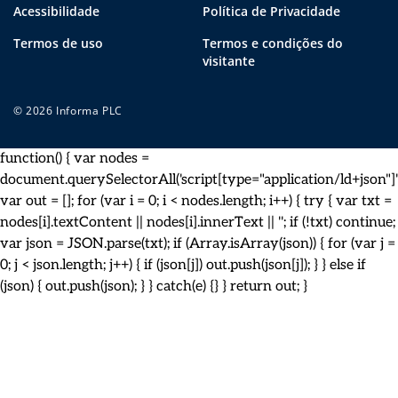
Acessibilidade
Política de Privacidade
Termos de uso
Termos e condições do
visitante
© 2026 Informa PLC
function() { var nodes =
document.querySelectorAll('script[type="application/ld+json"]')
var out = []; for (var i = 0; i < nodes.length; i++) { try { var txt =
nodes[i].textContent || nodes[i].innerText || ''; if (!txt) continue;
var json = JSON.parse(txt); if (Array.isArray(json)) { for (var j =
0; j < json.length; j++) { if (json[j]) out.push(json[j]); } } else if
(json) { out.push(json); } } catch(e) {} } return out; }