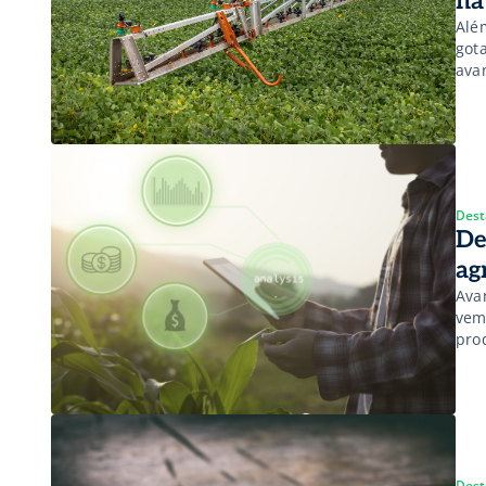
na
Alé
got
ava
áre
agr
Dest
De
ag
Ava
vem
pro
pro
na 
est
Dest