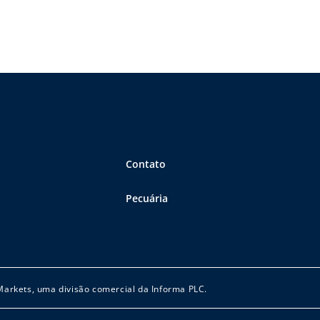
cessamento de Embalagens Vazias). Antes de serem levadas até
Contato
Pecuária
 Markets, uma divisão comercial da Informa PLC.