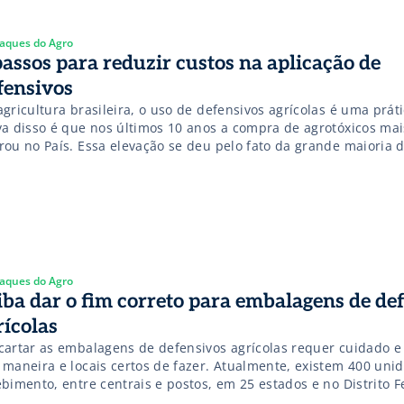
aques do Agro
passos para reduzir custos na aplicação de
fensivos
agricultura brasileira, o uso de defensivos agrícolas é uma prá
va disso é que nos últimos 10 anos a compra de agrotóxicos ma
rou no País. Essa elevação se deu pelo fato da grande maioria 
dutores utilizarem os defensivos como a principal forma de con
gas/doenças em suas lavouras. Porém, […]
aques do Agro
iba dar o fim correto para embalagens de de
rícolas
cartar as embalagens de defensivos agrícolas requer cuidado e
 maneira e locais certos de fazer. Atualmente, existem 400 uni
bimento, entre centrais e postos, em 25 estados e no Distrito F
egradas ao Sistema Campo Limpo, criado pelo InpEV (Instituto N