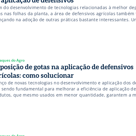
 aplicação de defensivos
m do desenvolvimento de tecnologias relacionadas à melhor de
as nas folhas da planta, a área de defensivos agrícolas também
nçando na adoção de outras práticas bastante interessantes. 
as é o uso de abelhas que têm a capacidade de transportar def
ícolas naturais. Parece estranho, mas pode funcionar. Neste cas
aques do Agro
posição de gotas na aplicação de defensivos
rícolas: como solucionar
nço de novas tecnologias no desenvolvimento e aplicação dos d
 sendo fundamental para melhorar a eficiência de aplicação de
dutos, que mesmo usados em menor quantidade, garantem a 
teção de lavouras. E várias são as áreas que precisam e estão 
aplicação de defensivos na agricultura. Entretanto, a maioria d
á baseada […]
aques do Agro