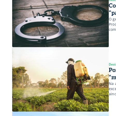
Co
“p
O g
Pro
com
deli
agr
son
Dest
Po
“m
Na 
exc
ain