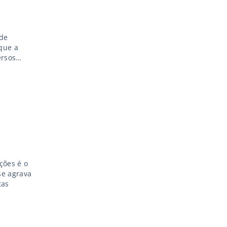
 de
que a
ersos
zação de
es de
ções é o
se agrava
tas