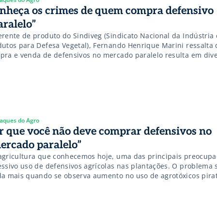
nheça os crimes de quem compra defensivo
aralelo”
erente de produto do Sindiveg (Sindicato Nacional da Indústria
dutos para Defesa Vegetal), Fernando Henrique Marini ressalta 
pra e venda de defensivos no mercado paralelo resulta em div
tos. “Os delitos de produção, transporte, compra, venda e utili
oquímico contrabandeado ou falsificado são considerados crim
egação, contrabando e descaminho […]
aques do Agro
r que você não deve comprar defensivos no
ercado paralelo”
agricultura que conhecemos hoje, uma das principais preocupa
essivo uso de defensivos agrícolas nas plantações. O problema 
da mais quando se observa aumento no uso de agrotóxicos pira