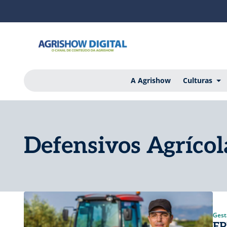
A Agrishow
Culturas
Defensivos Agrícol
Gest
EP