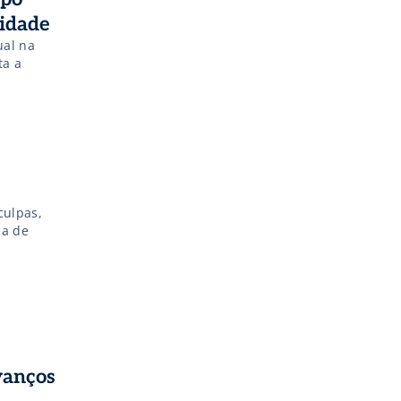
lidade
ual na
ta a
culpas,
ca de
vanços