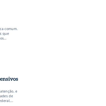
tica comum.
is que
dos
trole de
fensivos
 atenção, e
dades de
ederal,
acional de