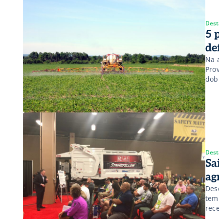
Dest
5 
de
Na 
Pro
dob
pro
pra
Dest
Sa
ag
Des
tem
rece
int