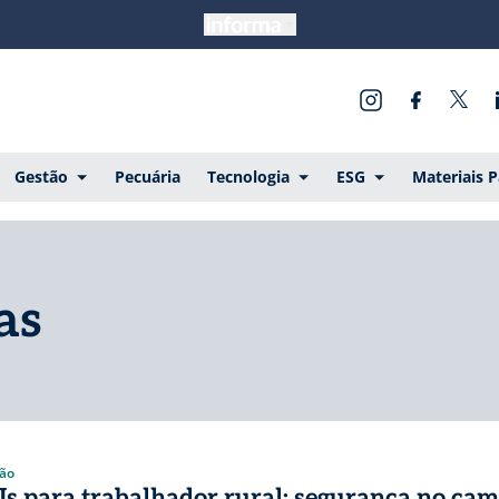
Gestão
Pecuária
Tecnologia
ESG
Materiais 
as
ão
Is para trabalhador rural: segurança no ca