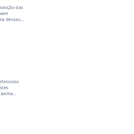
posição das
 vem
Uma dessas
ensivos
o, vem […]
efensivos
stes
máxima
avançando
os estudos