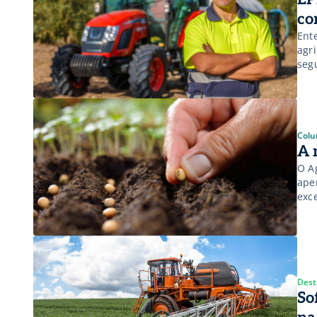
co
Ent
agri
seg
Colu
A 
O A
ape
exce
Dest
So