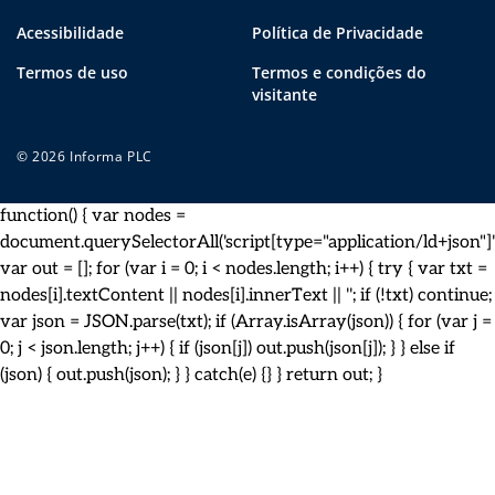
Acessibilidade
Política de Privacidade
Termos de uso
Termos e condições do
visitante
© 2026 Informa PLC
function() { var nodes =
document.querySelectorAll('script[type="application/ld+json"]')
var out = []; for (var i = 0; i < nodes.length; i++) { try { var txt =
nodes[i].textContent || nodes[i].innerText || ''; if (!txt) continue;
var json = JSON.parse(txt); if (Array.isArray(json)) { for (var j =
0; j < json.length; j++) { if (json[j]) out.push(json[j]); } } else if
(json) { out.push(json); } } catch(e) {} } return out; }