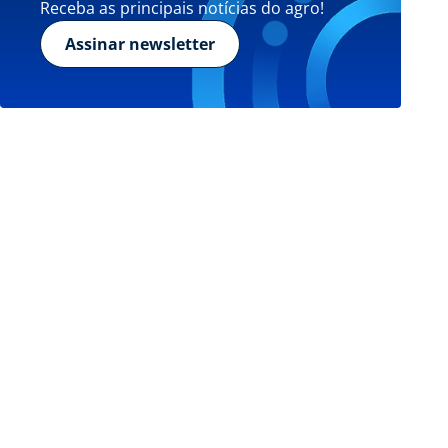
Receba as principais notícias do agro!
Assinar newsletter