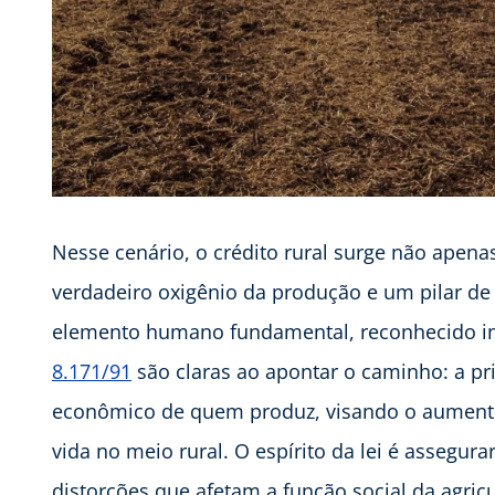
Nesse cenário, o crédito rural surge não ape
verdadeiro oxigênio da produção e um pilar de
elemento humano fundamental, reconhecido inc
8.171/91
são claras ao apontar o caminho: a pri
econômico de quem produz, visando o aumento
vida no meio rural. O espírito da lei é assegur
distorções que afetam a função social da agricu