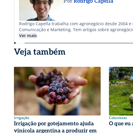
Por
Rodrigo Capella
Rodrigo Capella trabalha com agronegócio desde 2004 e é 
Comunicação e Marketing. Tem artigos sobre agronegócio 
livros, entre eles “Como turbinar as vendas de uma emp
Ver mais
Veja também
Irrigação
Colunistas
Irrigação por gotejamento ajuda
O que eu 
vinícola argentina a produzir em