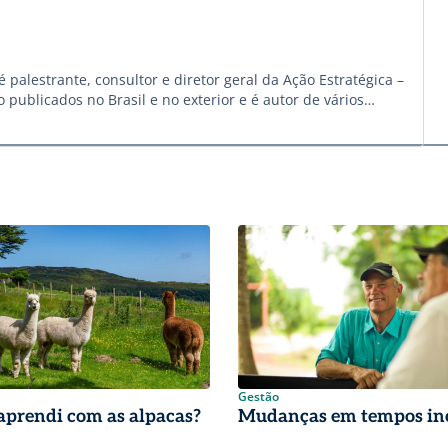
palestrante, consultor e diretor geral da Ação Estratégica –
publicados no Brasil e no exterior e é autor de vários
resa de agronegócio com ações de marketing e comunicação.
Gestão
aprendi com as alpacas?
Mudanças em tempos in