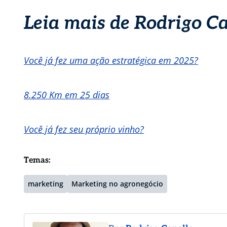
Leia mais de Rodrigo Ca
Você já fez uma ação estratégica em 2025?
8.250 Km em 25 dias
Você já fez seu próprio vinho?
Temas:
marketing
Marketing no agronegócio