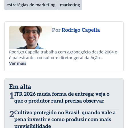
estratégias de marketing
marketing
Por
Rodrigo Capella
Rodrigo Capella trabalha com agronegócio desde 2004 e
é palestrante, consultor e diretor geral da Ação
Estratégica – Comunicação e Marketing. Tem artigos
Ver mais
sobre agronegócio publicados no Brasil e no exterior e é
autor de vários livros, entre eles “Como turbinar as
vendas de uma empresa de agronegócio com ações de
Em alta
marketing e comunicação.
1
ITR 2026 muda forma de entrega; veja o
que o produtor rural precisa observar
2
Cultivo protegido no Brasil: quando vale a
pena investir e como produzir com mais
previsibilidade