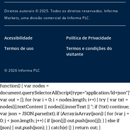
Direitos autorais © 2025. Todos os direitos reservados. Informa
Markets, uma divisão comercial da Informa PLC.
Acessibilidade
Política de Privacidade
Termos de uso
Termos e condições do
visitante
© 2026 Informa PLC
function() { var nodes =
document.querySelectorAll('script[type="application/ld+json"]')
var out = []; for (var i = 0; i < nodes.length; i++) { try { var txt =
nodes[i].textContent || nodes[i].innerText || ''; if (!txt) continue;
var json = JSON.parse(txt); if (Array.isArray(json)) { for (var j =
0; j < json.length; j++) { if (json[j]) out.push(json[j]); } } else if
(json) { out.push(json); } } catch(e) {} } return out; }