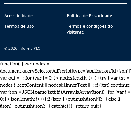
Acessibilidade
Política de Privacidade
Termos de uso
Termos e condições do
visitante
© 2026 Informa PLC
function() { var nodes =
document.querySelectorAll('script[type="application/ld+json"]')
var out = []; for (var i = 0; i < nodes.length; i++) { try { var txt =
nodes[i].textContent || nodes[i].innerText || ''; if (!txt) continue;
var json = JSON.parse(txt); if (Array.isArray(json)) { for (var j =
0; j < json.length; j++) { if (json[j]) out.push(json[j]); } } else if
(json) { out.push(json); } } catch(e) {} } return out; }