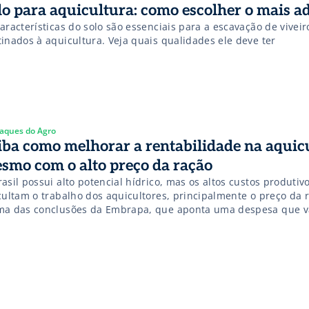
lo para aquicultura: como escolher o mais 
aracterísticas do solo são essenciais para a escavação de viveir
tinados à aquicultura. Veja quais qualidades ele deve ter
aques do Agro
iba como melhorar a rentabilidade na aquic
smo com o alto preço da ração
asil possui alto potencial hídrico, mas os altos custos produtiv
icultam o trabalho dos aquicultores, principalmente o preço da 
ma das conclusões da Embrapa, que aponta uma despesa que v
0% apenas com esse insumo, exceto na malococultura (cultivo de
nomista e pesquisadora da Embrapa Pesca […]