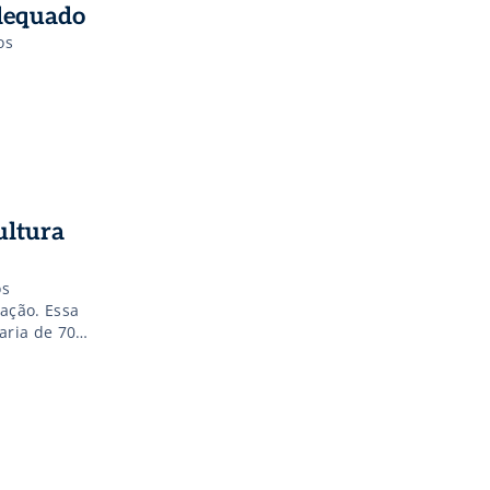
adequado
os
ultura
os
ração. Essa
aria de 70%
 ostra). A