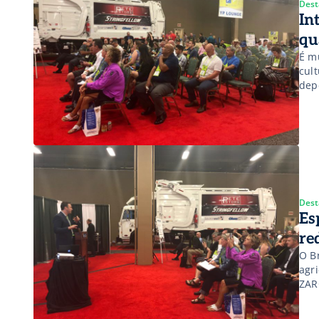
Dest
In
qu
É m
cult
dep
solo
pes
Dest
Es
re
O B
agri
ZAR
ape
publ