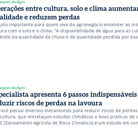
aques do Agro
terações entre cultura, solo e clima aument
alidade e reduzem perdas
uito importante para quem vive do agronegócio entender as in
ura com o solo e o clima. “A disponibilidade de água para as cu
ende da quantidade de chuva e da quantidade perdida por ev
 e transpiração das plantas, a evapotranspiração”, explica o ana
quisa da Embrapa Pesca e Aquicultura, […]
aques do Agro
pecialista apresenta 6 passos indispensáveis
duzir riscos de perdas na lavoura
rasil possui diversos mecanismos para reduzir riscos de perdas
cultura, que entrelaçam estudos climáticos e boas práticas de c
C (Zoneamento Agrícola de Risco Climático) é um estudo em co
rfeiçoamento, utilizado desde a safra de 1996. É revisado anua
icado em portarias no Diário Oficial da União e no site […]