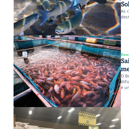
So
As c
des
Dest
Sa
me
O Br
dif
é u
a 8
eco