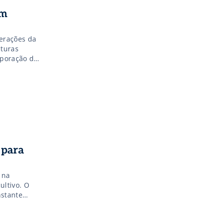
am
terações da
lturas
aporação do
lista de
 para
 na
ultivo. O
nstante
lmente e