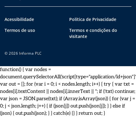
Acessibilidade
Política de Privacidade
Termos de uso
Termos e condições do
visitante
© 2026 Informa PLC
function() { var nodes =
document.querySelectorAll('script[type="application/ld+json"]')
var out = []; for (var i = 0; i < nodes.length; i++) { try { var txt =
nodes[i].textContent || nodes[i].innerText || ''; if (!txt) continue;
var json = JSON.parse(txt); if (Array.isArray(json)) { for (var j =
0; j < json.length; j++) { if (json[j]) out.push(json[j]); } } else if
(json) { out.push(json); } } catch(e) {} } return out; }