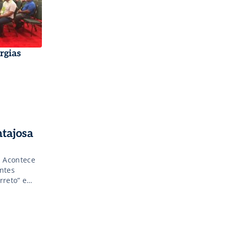
rgias
ntajosa
. Acontece
ntes
rreto” e
 indústrias