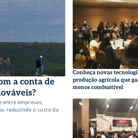
Conheça novas tecnologi
om a conta de
produção agrícola que g
menos combustível
nováveis?
e entre empresas,
ia, reduzindo o custo da