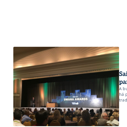
Sa
pa
A b
há 
tra
sus
fun