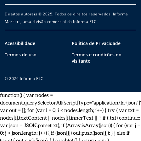
Direitos autorais © 2025. Todos os direitos reservados. Informa
Markets, uma divisão comercial da Informa PLC.
Acessibilidade
Política de Privacidade
Termos de uso
Termos e condições do
visitante
© 2026 Informa PLC
function() { var nodes =
document.querySelectorAll('script[type="application/ld+json"]')
var out = []; for (var i = 0; i < nodes.length; i++) { try { var txt =
nodes[i].textContent || nodes[i].innerText || ''; if (!txt) continue;
var json = JSON.parse(txt); if (Array.isArray(json)) { for (var j =
0; j < json.length; j++) { if (json[j]) out.push(json[j]); } } else if
(json) { out.push(json); } } catch(e) {} } return out; }