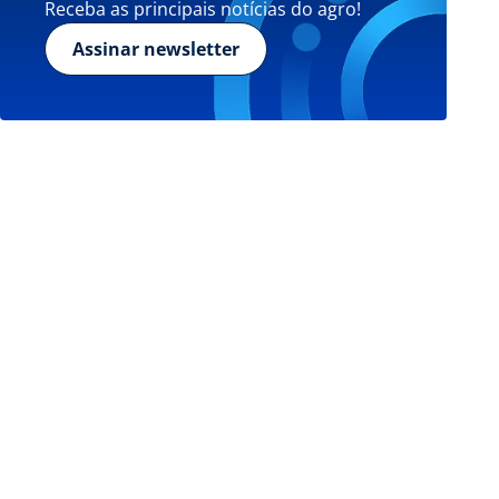
Receba as principais notícias do agro!
Assinar newsletter