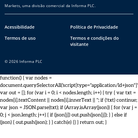
Markets, uma divisão comercial da Informa PLC.
Acessibilidade
Política de Privacidade
Termos de uso
Termos e condições do
visitante
© 2026 Informa PLC
function() { var nodes =
document.querySelectorAll('script[type="application/ld+json"]')
var out = []; for (var i = 0; i < nodes.length; i++) { try { var txt =
nodes[i].textContent || nodes[i].innerText || ''; if (!txt) continue;
var json = JSON.parse(txt); if (Array.isArray(json)) { for (var j =
0; j < json.length; j++) { if (json[j]) out.push(json[j]); } } else if
(json) { out.push(json); } } catch(e) {} } return out; }