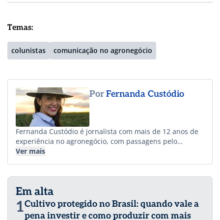
Temas:
colunistas
comunicação no agronegócio
Por
Fernanda Custódio
Fernanda Custódio é jornalista com mais de 12 anos de
experiência no agronegócio, com passagens pelo
Notícias Agrícolas, Canal Rural e Destaque Rural.
Ver mais
Criadora do projeto A Menina do Agro, compartilha
informação, inovação e histórias do campo de forma
acessível e conectada com a realidade do produtor rural.
Em alta
Com forte atuação no setor de hortifrúti, destaca-se pela
produção de conteúdos técnicos e de mercado,
1
Cultivo protegido no Brasil: quando vale a
entrevistas, coberturas em campo e iniciativas que
pena investir e como produzir com mais
aproximam produtores, empresas e consumidores,