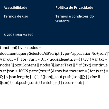
Acessibilidade
Política de Privacidade
Termos de uso
Termos e condições do
visitante
© 2026 Informa PLC
function() { var nodes =
document.querySelectorAll('script[type="application/ld+json"]')
var out = []; for (var i = 0; i < nodes.length; i++) { try { var txt =
nodes[i].textContent || nodes[i].innerText || ''; if (!txt) continue;
var json = JSON.parse(txt); if (Array.isArray(json)) { for (var j =
0; j < json.length; j++) { if (json[j]) out.push(json[j]); } } else if
(json) { out.push(json); } } catch(e) {} } return out; }