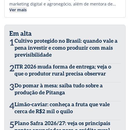
marketing digital e agronegócio, além de mentora de
oratória e posicionamento estratégico. Com passagem
Ver mais
pela EPTV (Rede Globo), SBT, Record News e Band,
consolidando-se como uma das principais
comunicadoras do agro no Brasil. Empreendedora,
Em alta
fundou a Agência Pelicioni, referência em marketing
estratégico para o agronegócio. Criadora da
1
Cultivo protegido no Brasil: quando vale a
AgroPontoCom, a primeira escola de oratória e
pena investir e como produzir com mais
posicionamento do agro. Em 2024 foi reconhecida como
previsibilidade
uma das jornalistas do agro mais admiradas do Brasil.
Palestrante e embaixadora da Agrishow, foi premiada
2
ITR 2026 muda forma de entrega; veja o
pela ABAG por sua contribuição ao setor.
que o produtor rural precisa observar
3
Do pomar à mesa: saiba tudo sobre a
produção de Pitanga
4
Limão-caviar: conheça a fruta que vale
cerca de R$2 mil o quilo
5
Plano Safra 2026/27: veja os principais