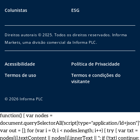
Colunistas
ESG
Direitos autorais © 2025. Todos os direitos reservados. Informa
Markets, uma divisão comercial da Informa PLC.
Acessibilidade
Política de Privacidade
Termos de uso
Termos e condições do
visitante
© 2026 Informa PLC
function() { var nodes =
document.querySelectorAll('script[type="application/ld+json"]')
var out = []; for (var i = 0; i < nodes.length; i++) { try { var txt =
nodes[i].textContent || nodes[i].innerText || ''; if (!txt) continue;