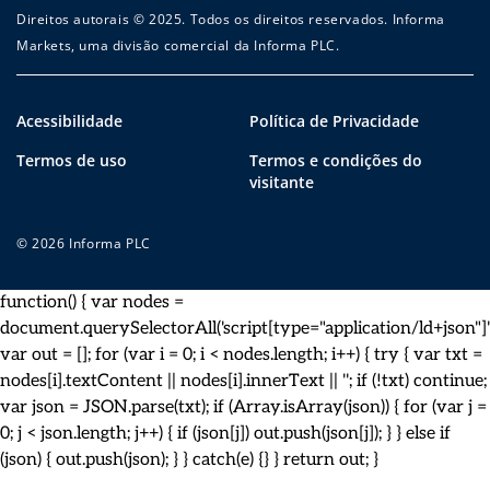
Direitos autorais © 2025. Todos os direitos reservados. Informa
Markets, uma divisão comercial da Informa PLC.
Acessibilidade
Política de Privacidade
Termos de uso
Termos e condições do
visitante
© 2026 Informa PLC
function() { var nodes =
document.querySelectorAll('script[type="application/ld+json"]')
var out = []; for (var i = 0; i < nodes.length; i++) { try { var txt =
nodes[i].textContent || nodes[i].innerText || ''; if (!txt) continue;
var json = JSON.parse(txt); if (Array.isArray(json)) { for (var j =
0; j < json.length; j++) { if (json[j]) out.push(json[j]); } } else if
(json) { out.push(json); } } catch(e) {} } return out; }