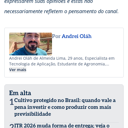
expressarem suas opiniões e estas não
necessariamente refletem o pensamento do canal.
Por
Andrei Oláh
Andrei Oláh de Almeida Lima, 29 anos, Especialista em
Tecnologia de Aplicação, Estudante de Agronomia,
Empresário e Criador de Conteúdo no perfil @agrooficial
Ver mais
no Instagram, YouTube e TikTok com mais de 500 mil
seguidores, focado na criação de conteúdo em
Tecnologia e Mecanização Agrícola. Possui empresa que
Em alta
fornece materiais e insumos que auxiliam na calibração
e aferição de pulverizadores de diversas culturas. Desde
1
Cultivo protegido no Brasil: quando vale a
pequeno vivenciou a agricultura junto ao seu pai,
pena investir e como produzir com mais
andando de trator em meio a plantações de soja, milho,
previsibilidade
trigo e até mesmo arroz, no estado do Paraná. Desde lá
acompanhou a agricultura em diversos estados do
2
ITR 2026 muda forma de entrega; veja o
Brasil, como: Mato Grosso, Mato Grosso do Sul, São