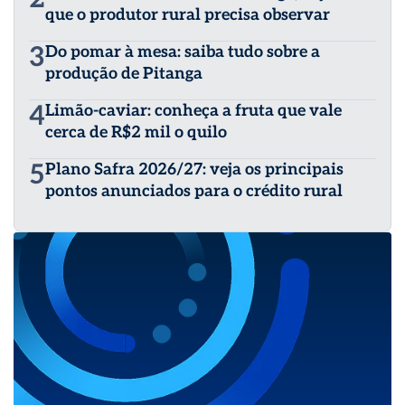
Paulo, Goiás, Rio Grande do Sul, Santa Catarina, entre
que o produtor rural precisa observar
outros, vivenciando experiências novas em culturas e
manejos. Além disso teve experiências em cultivos fora
3
Do pomar à mesa: saiba tudo sobre a
do país, em culturas como: Amendoim, Noz Pecam e o
produção de Pitanga
Algodão, no Estado da Geórgia, nos Estados Unidos.
4
Limão-caviar: conheça a fruta que vale
cerca de R$2 mil o quilo
5
Plano Safra 2026/27: veja os principais
pontos anunciados para o crédito rural