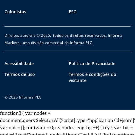
Colunistas
ESG
Direitos autorais © 2025. Todos os direitos reservados. Informa
Markets, uma divisão comercial da Informa PLC.
Acessibilidade
Política de Privacidade
Termos de uso
Termos e condições do
visitante
© 2026 Informa PLC
function() { var nodes =
document.querySelectorAll('script[type="application/ld+json"]')
var out = []; for (var i = 0; i < nodes.length; i++) { try { var txt =