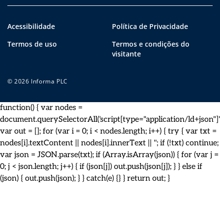
Acessibilidade
Política de Privacidade
Termos de uso
Termos e condições do
visitante
© 2026 Informa PLC
function() { var nodes =
document.querySelectorAll('script[type="application/ld+json"]')
var out = []; for (var i = 0; i < nodes.length; i++) { try { var txt =
nodes[i].textContent || nodes[i].innerText || ''; if (!txt) continue;
var json = JSON.parse(txt); if (Array.isArray(json)) { for (var j =
0; j < json.length; j++) { if (json[j]) out.push(json[j]); } } else if
(json) { out.push(json); } } catch(e) {} } return out; }