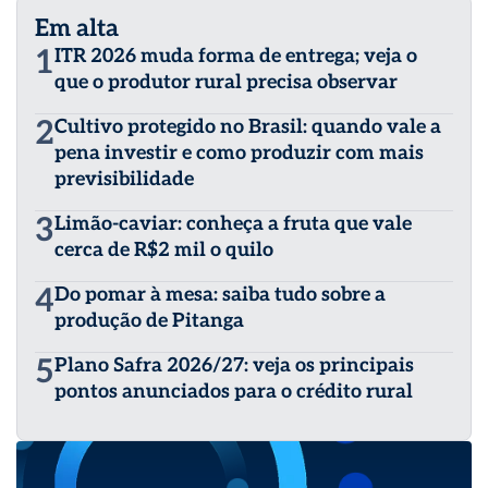
Tecnologia e Mecanização Agrícola. Possui empresa que
Em alta
fornece materiais e insumos que auxiliam na calibração
e aferição de pulverizadores de diversas culturas. Desde
1
ITR 2026 muda forma de entrega; veja o
pequeno vivenciou a agricultura junto ao seu pai,
que o produtor rural precisa observar
andando de trator em meio a plantações de soja, milho,
trigo e até mesmo arroz, no estado do Paraná. Desde lá
2
Cultivo protegido no Brasil: quando vale a
acompanhou a agricultura em diversos estados do
pena investir e como produzir com mais
Brasil, como: Mato Grosso, Mato Grosso do Sul, São
Paulo, Goiás, Rio Grande do Sul, Santa Catarina, entre
previsibilidade
outros, vivenciando experiências novas em culturas e
manejos. Além disso teve experiências em cultivos fora
3
Limão-caviar: conheça a fruta que vale
do país, em culturas como: Amendoim, Noz Pecam e o
cerca de R$2 mil o quilo
Algodão, no Estado da Geórgia, nos Estados Unidos.
4
Do pomar à mesa: saiba tudo sobre a
produção de Pitanga
5
Plano Safra 2026/27: veja os principais
pontos anunciados para o crédito rural