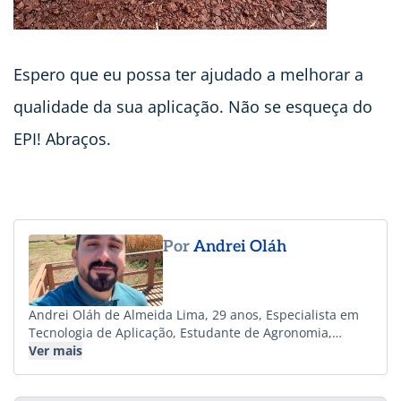
Espero que eu possa ter ajudado a melhorar a
qualidade da sua aplicação. Não se esqueça do
EPI! Abraços.
Por
Andrei Oláh
Andrei Oláh de Almeida Lima, 29 anos, Especialista em
Tecnologia de Aplicação, Estudante de Agronomia,
Empresário e Criador de Conteúdo no perfil @agrooficial
Ver mais
no Instagram, YouTube e TikTok com mais de 500 mil
seguidores, focado na criação de conteúdo em