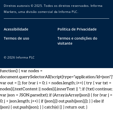
Direitos autorais © 2025. Todos os direitos reservados. Informa
Markets, uma divisão comercial da Informa PLC.
Acessibilidade
Política de Privacidade
Termos de uso
Termos e condições do
visitante
© 2026 Informa PLC
function() { var nodes =
document.querySelectorAll('script[type="application/ld+json"]')
var out = []; for (var i = 0; i < nodes.length; i++) { try { var txt =
nodes[i].textContent || nodes[i].innerText || ''; if (!txt) continue;
var json = JSON.parse(txt); if (Array.isArray(json)) { for (var j =
0; j < json.length; j++) { if (json[j]) out.push(json[j]); } } else if
(json) { out.push(json); } } catch(e) {} } return out; }