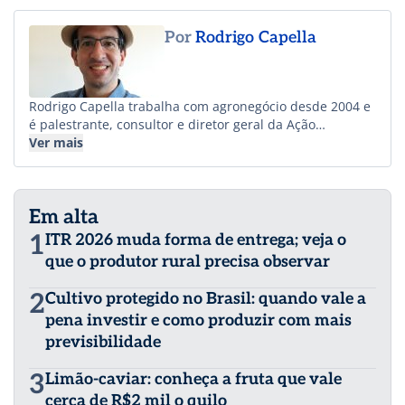
Por
Rodrigo Capella
Rodrigo Capella trabalha com agronegócio desde 2004 e
é palestrante, consultor e diretor geral da Ação
Estratégica – Comunicação e Marketing. Tem artigos
Ver mais
sobre agronegócio publicados no Brasil e no exterior e é
autor de vários livros, entre eles “Como turbinar as
vendas de uma empresa de agronegócio com ações de
Em alta
marketing e comunicação.
1
ITR 2026 muda forma de entrega; veja o
que o produtor rural precisa observar
2
Cultivo protegido no Brasil: quando vale a
pena investir e como produzir com mais
previsibilidade
3
Limão-caviar: conheça a fruta que vale
cerca de R$2 mil o quilo