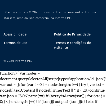
Direitos autorais © 2025. Todos os direitos reservados. Informa
Markets, uma divisão comercial da Informa PLC.
Acessibilidade
Política de Privacidade
Termos de uso
Termos e condições do
visitante
© 2026 Informa PLC
function() { var nodes =
document.querySelectorAll('script[type="application/ld+json"]')
var out = []; for (var i = 0; i < nodes.length; i++) { try { var txt =
nodes[i].textContent || nodes[i].innerText || ''; if (!txt) continue;
var json = JSON.parse(txt); if (Array.isArray(json)) { for (var j =
0; j < json.length; j++) { if (json[j]) out.push(json[j]); } } else if