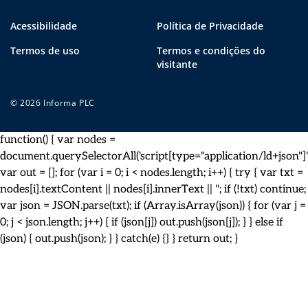
Acessibilidade
Política de Privacidade
Termos de uso
Termos e condições do
visitante
© 2026 Informa PLC
function() { var nodes =
document.querySelectorAll('script[type="application/ld+json"]')
var out = []; for (var i = 0; i < nodes.length; i++) { try { var txt =
nodes[i].textContent || nodes[i].innerText || ''; if (!txt) continue;
var json = JSON.parse(txt); if (Array.isArray(json)) { for (var j =
0; j < json.length; j++) { if (json[j]) out.push(json[j]); } } else if
(json) { out.push(json); } } catch(e) {} } return out; }