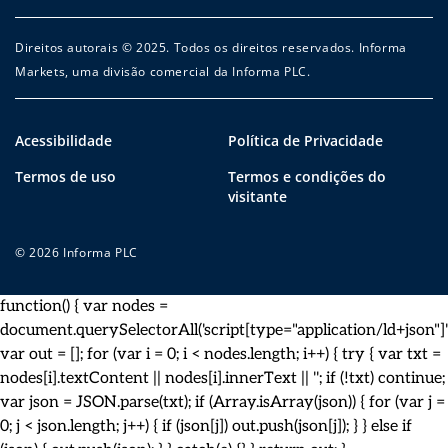
Direitos autorais © 2025. Todos os direitos reservados. Informa
Markets, uma divisão comercial da Informa PLC.
Acessibilidade
Política de Privacidade
Termos de uso
Termos e condições do
visitante
© 2026 Informa PLC
function() { var nodes =
document.querySelectorAll('script[type="application/ld+json"]')
var out = []; for (var i = 0; i < nodes.length; i++) { try { var txt =
nodes[i].textContent || nodes[i].innerText || ''; if (!txt) continue;
var json = JSON.parse(txt); if (Array.isArray(json)) { for (var j =
0; j < json.length; j++) { if (json[j]) out.push(json[j]); } } else if