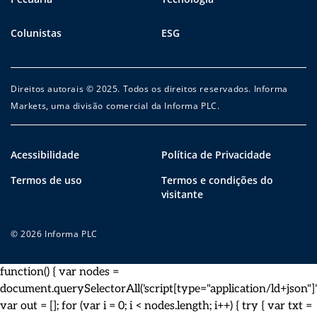
Colunistas
ESG
Direitos autorais © 2025. Todos os direitos reservados. Informa
Markets, uma divisão comercial da Informa PLC.
Acessibilidade
Política de Privacidade
Termos de uso
Termos e condições do
visitante
© 2026 Informa PLC
function() { var nodes =
document.querySelectorAll('script[type="application/ld+json"]')
var out = []; for (var i = 0; i < nodes.length; i++) { try { var txt =