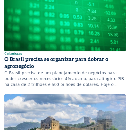
2017. Conferencista com Prêmio Olmix – Best Keynote
Speaker/Paris e Top Of Mind Estadão RH. Presidente da
TCA International e Diretor da agência Biomarketing.
Colunistas
O Brasil precisa se organizar para dobrar o
agronegócio
O Brasil precisa de um planejamento de negócios para
poder crescer os necessários 4% ao ano, para atingir o PIB
na casa de 2 trilhões e 500 bilhões de dólares. Hoje o
Brasil ronda os 2 trilhões e pouco de dólares, ou seja, ele é
10 vezes menor que os Estados Unidos. Para que
possamos […]