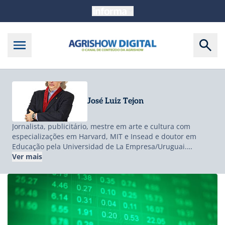
José Luiz Tejon
Jornalista, publicitário, mestre em arte e cultura com
especializações em Harvard, MIT e Insead e doutor em
Educação pela Universidad de La Empresa/Uruguai.
Colunista da Rede Jovem Pan, autor e coautor de 33 livros.
Ver mais
Coordenador acadêmico de Master Science em Food &
Agribusiness Management pela AUDENCIA em
Nantes/França e professor na FGV In Company.
Considerado uma das 100 personalidades do agronegócio
pela Revista Isto é Dinheiro. Homenageado pela Massey
Ferguson como destaque no agrojornalismo brasileiro