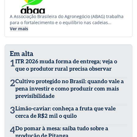
A Associação Brasileira do Agronegócio (ABAG) trabalha
para o fortalecimento e o equilíbrio nas cadeias
produtivas do agronegócio, com o objetivo de valorizar e
Ver mais
disseminar o papel estratégico do setor para o
desenvolvimento sustentado do Brasil e para a
segurança alimentar e energética do planeta. Fundada
Em alta
em 1993, a entidade tem a certeza da vocação brasileira
para o agronegócio, por isso empenha seus esforços
1
ITR 2026 muda forma de entrega; veja o
para contribuir que o país alcance a liderança global na
que o produtor rural precisa observar
oferta de produtos agroindustriais, aliando preservação
ambiental, desenvolvimento social, produtividade,
2
Cultivo protegido no Brasil: quando vale a
rentabilidade e competitividade. A entidade conta
pena investir e como produzir com mais
atualmente com 94 associados. Mais
informações www.abag.com.br.
previsibilidade
3
Limão-caviar: conheça a fruta que vale
cerca de R$2 mil o quilo
4
Do pomar à mesa: saiba tudo sobre a
produção de Pitanga