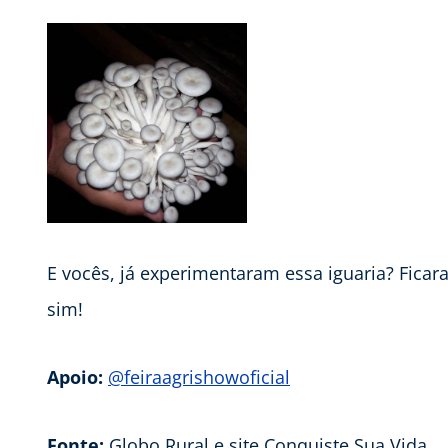
E vocês, já experimentaram essa iguaria? Fic
sim!
Apoio:
@feiraagrishowoficial
Fonte:
Globo Rural e site Conquiste Sua Vida