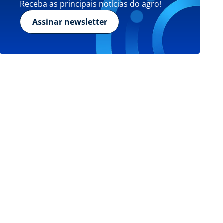
Receba as principais notícias do agro!
Assinar newsletter