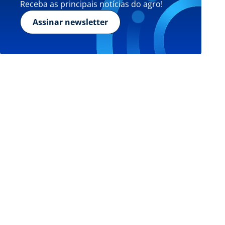
Receba as principais notícias do agro!
Assinar newsletter