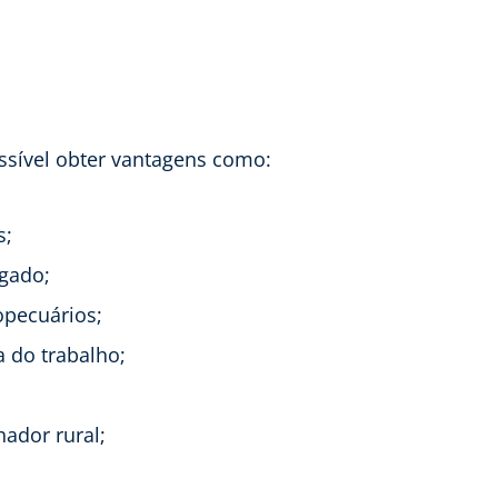
ssível obter vantagens como:
s;
gado;
opecuários;
a do trabalho;
hador rural;