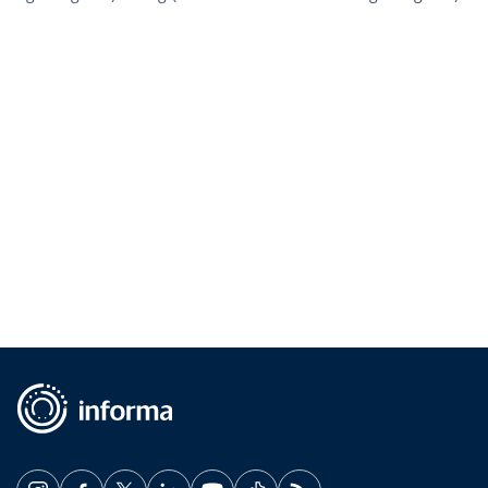
revela que o percentual da participação das mulheres no
agronegócio e na renda familiar do campo é 42,4%, e que
elas são mais abertas às novidades e conectadas à
internet. A análise ouviu 301 mulheres […]