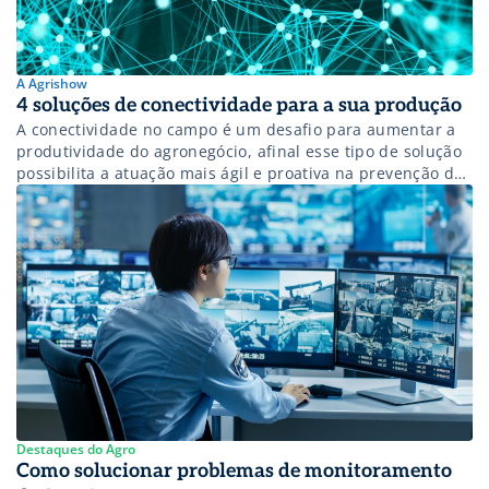
A Agrishow
4 soluções de conectividade para a sua produção
A conectividade no campo é um desafio para aumentar a
produtividade do agronegócio, afinal esse tipo de solução
possibilita a atuação mais ágil e proativa na prevenção de
falhas e sobreposição de das operações, evitando
desperdícios de recursos, combate de pragas, correção de
acidez do solo e a manutenção de máquinas e
implementos, graças a […]
Destaques do Agro
Como solucionar problemas de monitoramento