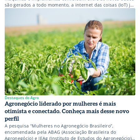
são gerados a todo momento, a internet das coisas (IoT) já
se faz presente no campo. Tudo perfeito, certo? Quase. No
Brasil, esse cenário ainda não é pleno pois um importante
fator está gerando atrasos na adoção destas […]
Destaques do Agro
Agronegócio liderado por mulheres é mais
otimista e conectado. Conheça mais desse novo
perfil
A pesquisa “Mulheres no Agronegócio Brasileiro”,
encomendada pela ABAG (Associação Brasileira do
Agronegócio) e IEAg (Instituto de Estudos do Agronegócio),