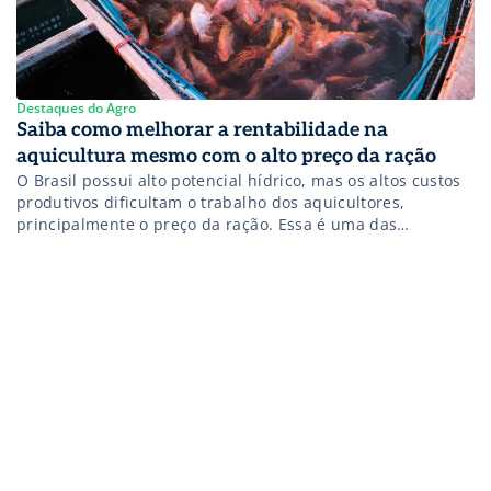
Destaques do Agro
Saiba como melhorar a rentabilidade na
aquicultura mesmo com o alto preço da ração
O Brasil possui alto potencial hídrico, mas os altos custos
produtivos dificultam o trabalho dos aquicultores,
principalmente o preço da ração. Essa é uma das
conclusões da Embrapa, que aponta uma despesa que
varia de 70% a 80% apenas com esse insumo, exceto na
malococultura (cultivo de ostra). A economista e
pesquisadora da Embrapa Pesca […]