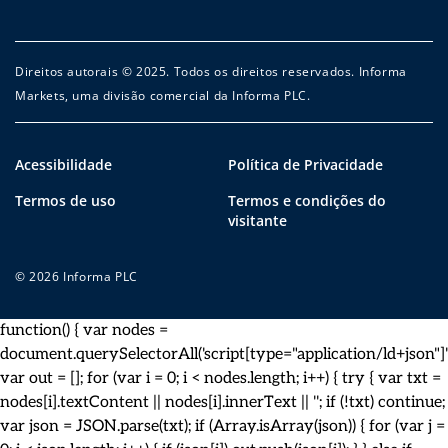
Direitos autorais © 2025. Todos os direitos reservados. Informa
Markets, uma divisão comercial da Informa PLC.
Acessibilidade
Política de Privacidade
Termos de uso
Termos e condições do
visitante
© 2026 Informa PLC
function() { var nodes =
document.querySelectorAll('script[type="application/ld+json"]')
var out = []; for (var i = 0; i < nodes.length; i++) { try { var txt =
nodes[i].textContent || nodes[i].innerText || ''; if (!txt) continue;
var json = JSON.parse(txt); if (Array.isArray(json)) { for (var j =