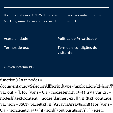
Direitos autorais © 2025. Todos os direitos reservados. Informa
Markets, uma divisão comercial da Informa PLC.
Acessibilidade
Política de Privacidade
Termos de uso
Termos e condições do
visitante
© 2026 Informa PLC
function() { var nodes =
document.querySelectorAll('script[type="application/ld+json"]')
var out = []; for (var i = 0; i < nodes.length; i++) { try { var txt =
nodes[i].textContent || nodes[i].innerText || ''; if (!txt) continue;
var json = JSON.parse(txt); if (Array.isArray(json)) { for (var j =
0; j < json.length; j++) { if (json[j]) out.push(json[j]); } } else if