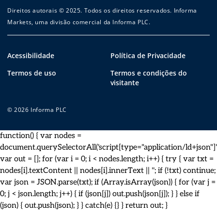
Direitos autorais © 2025. Todos os direitos reservados. Informa
Markets, uma divisão comercial da Informa PLC.
Acessibilidade
Política de Privacidade
Termos de uso
Termos e condições do
visitante
© 2026 Informa PLC
function() { var nodes =
document.querySelectorAll('script[type="application/ld+json"]')
var out = []; for (var i = 0; i < nodes.length; i++) { try { var txt =
nodes[i].textContent || nodes[i].innerText || ''; if (!txt) continue;
var json = JSON.parse(txt); if (Array.isArray(json)) { for (var j =
0; j < json.length; j++) { if (json[j]) out.push(json[j]); } } else if
(json) { out.push(json); } } catch(e) {} } return out; }