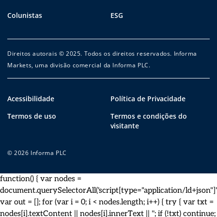
Colunistas
ESG
Direitos autorais © 2025. Todos os direitos reservados. Informa
Markets, uma divisão comercial da Informa PLC.
Acessibilidade
Política de Privacidade
Termos de uso
Termos e condições do
visitante
© 2026 Informa PLC
function() { var nodes =
document.querySelectorAll('script[type="application/ld+json"]')
var out = []; for (var i = 0; i < nodes.length; i++) { try { var txt =
nodes[i].textContent || nodes[i].innerText || ''; if (!txt) continue;