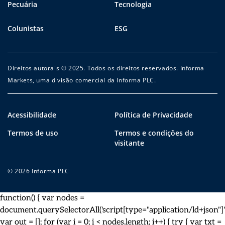
Pecuária
Tecnologia
Colunistas
ESG
Direitos autorais © 2025. Todos os direitos reservados. Informa
Markets, uma divisão comercial da Informa PLC.
Acessibilidade
Política de Privacidade
Termos de uso
Termos e condições do
visitante
© 2026 Informa PLC
function() { var nodes =
document.querySelectorAll('script[type="application/ld+json"]')
var out = []; for (var i = 0; i < nodes.length; i++) { try { var txt =