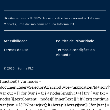
Direitos autorais © 2025. Todos os direitos reservados. Informa
Markets, uma divisão comercial da Informa PLC.
Acessibilidade
Política de Privacidade
Termos de uso
Termos e condições do
visitante
© 2026 Informa PLC
function() { var nodes =
document.querySelectorAll('script[type="application/ld+json"]')
var out = []; for (var i = 0; i < nodes.length; i++) { try { var txt =
nodes[i].textContent || nodes[i].innerText || ''; if (!txt) continue;
var json = JSON.parse(txt); if (Array.isArray(json)) { for (var j =