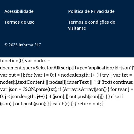
Acessibilidade
Política de Privacidade
Termos de uso
Termos e condições do
visitante
© 2026 Informa PLC
function() { var nodes =
document.querySelectorAll('script[type="application/ld+json"]')
var out = []; for (var i = 0; i < nodes.length; i++) { try { var txt =
nodes[i].textContent || nodes[i].innerText || ''; if (!txt) continue;
var json = JSON.parse(txt); if (Array.isArray(json)) { for (var j =
0; j < json.length; j++) { if (json[j]) out.push(json[j]); } } else if
(json) { out.push(json); } } catch(e) {} } return out; }